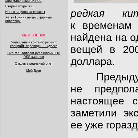
Мой маленький бизнес.
Старые открытки
редкая ки
Инвестиционные монеты
Хетти Грин - самый странный
инвестор.
к временам
найдена на о
Мы в ТОП 100
Уникальный контент: рерайт,
вещей в 200
копирайт, переводы — Адвего
LiveRSS: Каталог русскоязычных
RSS-каналов
доллара.
Открыть реальный счет
Мой Дзен
Предыду
не предпол
настоящее с
заметили эк
ее уже гораз