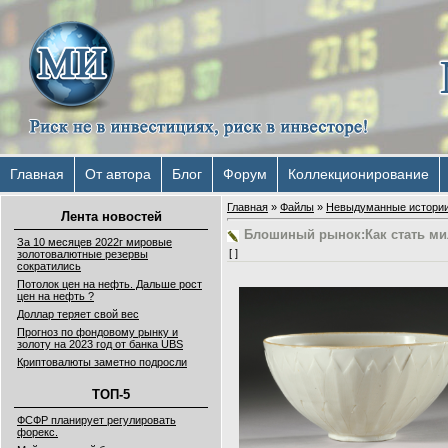
Главная
От автора
Блог
Форум
Коллекционирование
Главная
»
Файлы
»
Невыдуманные истори
Лента новостей
Блошиный рынок:Как стать ми
За 10 месяцев 2022г мировые
[ ]
золотовалютные резервы
сократились
Потолок цен на нефть. Дальше рост
цен на нефть ?
Доллар теряет свой вес
Прогноз по фондовому рынку и
золоту на 2023 год от банка UBS
Криптовалюты заметно подросли
ТОП-5
ФСФР планирует регулировать
форекс.