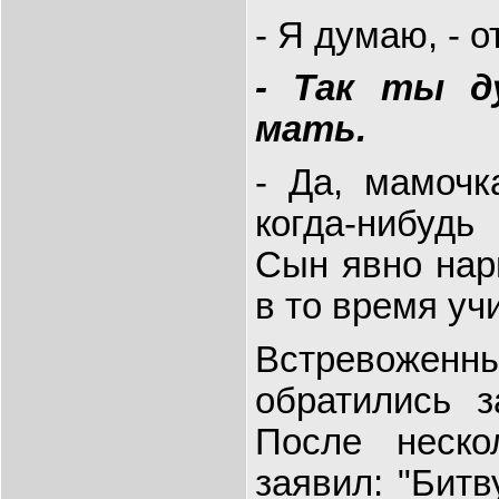
- Я думаю, - о
- Так ты д
мать.
- Да, мамочк
когда-нибудь
Сын явно нар
в то время уч
Встревоженны
обратились з
После неско
заявил: "Битв