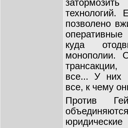
затормози
технологий. 
позволено вж
оперативные 
куда отод
монополии. 
трансакции,
все... У них
все, к чему о
Против Ге
объединяю
юридически