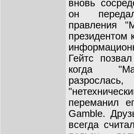
вновь сосред
он переда
правления "М
президентом 
информацион
Гейтс позвал
когда "Ма
разрослас
"нетехниче
переманил ег
Gamble. Друз
всегда счита