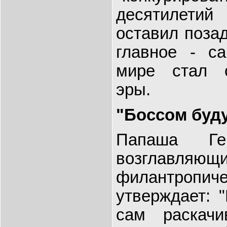
десятилетий 
оставил позад
главное - с
мире стал 
эры.
"Боссом буду
Папаша Ге
возглав
филантропи
утверждает: 
сам раскач