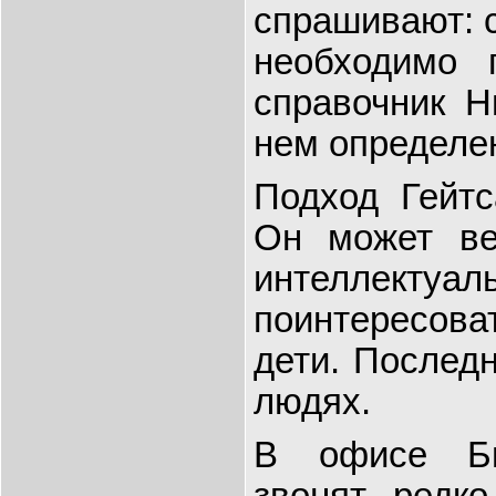
спрашивают: с
необходимо 
справочник Н
нем определ
Подход Гейтс
Он может ве
интеллектуал
поинтересоват
дети. Последн
людях.
В офисе Би
звонят редко