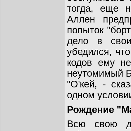
тогда, еще 
Аллен предп
попыток "борт
дело в сво
убедился, чт
кодов ему н
неутомимый Би
"О'кей, - ска
одном условии
Рождение "М
Всю свою д