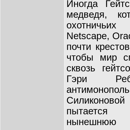
Иногда Гейтс
медведя, ко
охотничьих
Netscape, Ora
почти крестов
чтобы мир с
сквозь гейтс
Гэри Ре
антимоно
Силиконовой 
пытается 
нынешнюю