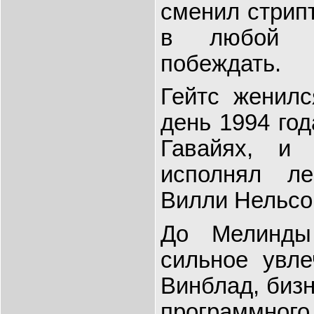
сменил стрипт
в любой и
побеждать.
Гейтс женил
день 1994 год
Гавайях, и
исполнял ле
Вилли Нельсо
До Мелинды
сильное увле
Винблад, бизн
программног