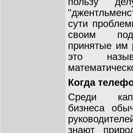
пользу де
"джентльменс
сути проблем
своим под
принятые им 
это назыв
математическо
Когда телеф
Среди капи
бизнеса обы
руководите
знают приро