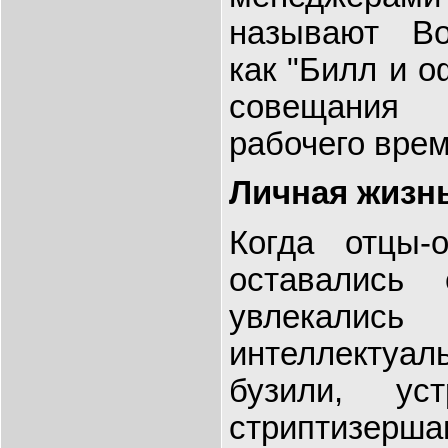
называют Bo
как "Билл и о
совещания
рабочего врем
Личная жизн
Когда отцы-о
оставались
увлекал
интеллекту
бузили, ус
стриптизерш