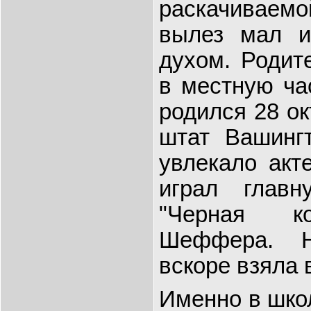
раскачиваемо
вылез мал и
духом. Родит
в местную ча
родился 28 ок
штат Вашингт
увлекало акт
играл глав
"Черная ко
Шеффера. Н
вскоре взяла
Именно в школ