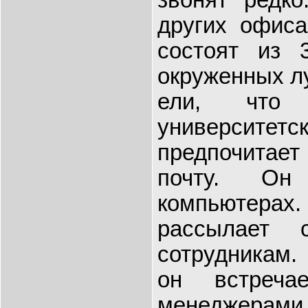
других офиса
состоят из 
окруженных л
ели, что 
университе
предпочитае
почту. Он
компьютера
рассылает 
сотрудникам.
он встреча
менеджерам