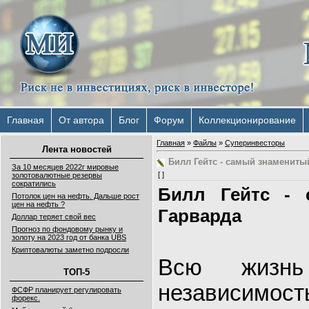
Главная
От автора
Блог
Форум
Коллекционирование
Главная
»
Файлы
»
Суперинвесторы
Лента новостей
Билл Гейтс - самый знамениты
За 10 месяцев 2022г мировые
[ ]
золотовалютные резервы
сократились
Билл Гейтс - 
Потолок цен на нефть. Дальше рост
цен на нефть ?
Гарварда
Доллар теряет свой вес
Прогноз по фондовому рынку и
золоту на 2023 год от банка UBS
Криптовалюты заметно подросли
Всю жизнь
ТОП-5
независимо
ФСФР планирует регулировать
форекс.