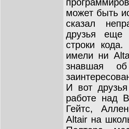
программир
может быть ис
сказал неп
друзья еще
строки кода.
имели ни Alta
знавшая об
заинтересова
И вот друзья
работе над B
Гейтс, Алле
Altair на шко