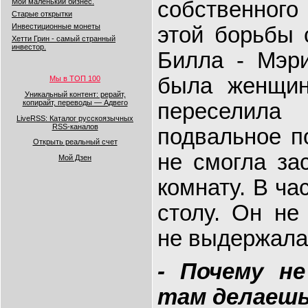
Мой маленький бизнес.
собственного
Старые открытки
Инвестиционные монеты
этой борьбы 
Хетти Грин - самый странный
инвестор.
Билла - Мэри
была женщин
Мы в ТОП 100
Уникальный контент: рерайт,
копирайт, переводы — Адвего
переселила
LiveRSS: Каталог русскоязычных
RSS-каналов
подвальное п
Открыть реальный счет
не смогла за
Мой Дзен
комнату. В ча
столу. Он не
не выдержала 
- Почему н
там делаеш