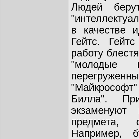
Людей бер
"интеллектуал
в качестве 
Гейтс. Гейтс
работу блест
"молодые 
перегружен
"Майкрософ
Билла". Пр
экзаменуют
предмета, 
Например, б