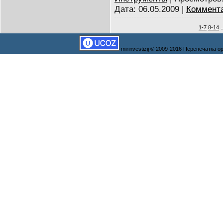
Дата:
06.05.2009
|
Коммента
1-7
8-14
.
mirinvestizij © 2009-2016 Перепечатка