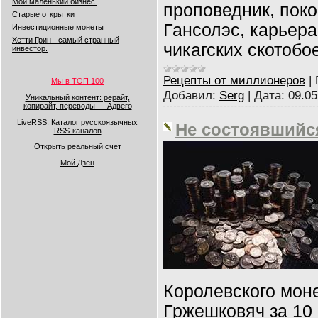
Мой маленький бизнес.
проповедник, поко
Старые открытки
Гансолэс, карьера
Инвестиционные монеты
Хетти Грин - самый странный
чикагских скотобо
инвестор.
Рецепты от миллионеров
|
Мы в ТОП 100
Добавил:
Serg
|
Дата:
09.05
Уникальный контент: рерайт,
копирайт, переводы — Адвего
LiveRSS: Каталог русскоязычных
Не состоявшийс
RSS-каналов
Открыть реальный счет
Мой Дзен
Королевского мон
Гржешковяч за 10