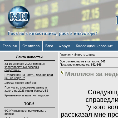
Главная
От автора
Блог
Форум
Коллекционирование
Главная
»
Инвестмозаика
Лента новостей
Всего материалов в каталоге
:
846
За 10 месяцев 2022г мировые
Показано материалов
:
841-846
золотовалютные резервы
сократились
Миллион за нед
Потолок цен на нефть. Дальше рост
цен на нефть ?
Доллар теряет свой вес
Прогноз по фондовому рынку и
Следующа
золоту на 2023 год от банка UBS
Криптовалюты заметно подросли
справедли
ТОП-5
"у кого во
ФСФР планирует регулировать
рассказал мне про
форекс.