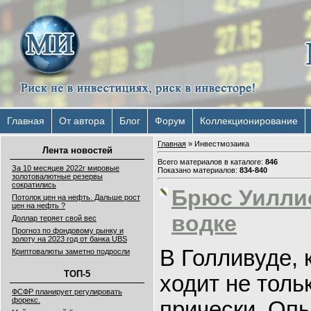
Главная
От автора
Блог
Форум
Коллекционирование
Главная
»
Инвестмозаика
Лента новостей
Всего материалов в каталоге
:
846
За 10 месяцев 2022г мировые
Показано материалов
:
834-840
золотовалютные резервы
сократились
Брюс Уиллис
Потолок цен на нефть. Дальше рост
цен на нефть ?
водке
Доллар теряет свой вес
Прогноз по фондовому рынку и
золоту на 2023 год от банка UBS
В Голливуде, 
Криптовалюты заметно подросли
ТОП-5
ходит не толь
ФСФР планирует регулировать
форекс.
прически. Опы