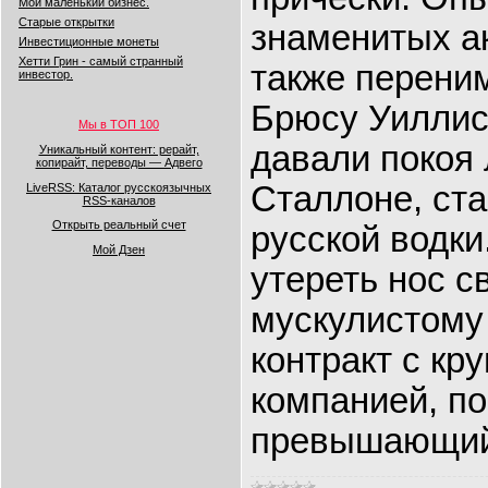
Мой маленький бизнес.
Старые открытки
знаменитых ак
Инвестиционные монеты
Хетти Грин - самый странный
также переним
инвестор.
Брюсу Уиллису
Мы в ТОП 100
давали покоя
Уникальный контент: рерайт,
копирайт, переводы — Адвего
Сталлоне, ст
LiveRSS: Каталог русскоязычных
RSS-каналов
Открыть реальный счет
русской водки
Мой Дзен
утереть нос с
мускулистому 
контракт с кр
компанией, по
превышающий 