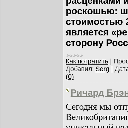
расценками 
роскошью: ш
стоимостью 2
является «р
сторону Росс
Как потратить
|
Прос
Добавил:
Serg
|
Дата
(0)
Ричард Брэ
Сегодня мы отп
Великобританию
уникальный чел