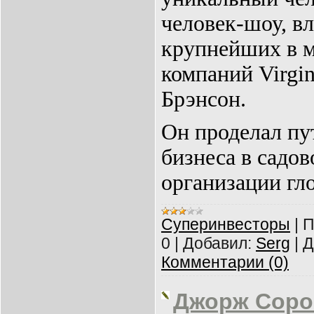
человек-шоу, вл
крупнейших в 
компаний Virgi
Брэнсон.
Он проделал пу
бизнеса в садов
организации гл
Суперинвесторы
|
П
0
|
Добавил:
Serg
|
Д
Комментарии (0)
Джорж Соро