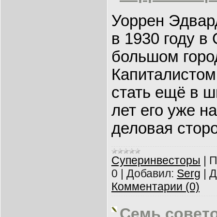
Уоррен Эдвар
в 1930 году в
большом горо
Капиталистом
стать ещё в ш
лет его уже н
деловая сторо
Суперинвесторы
|
П
0
|
Добавил:
Serg
|
Д
Комментарии (0)
Семь совет