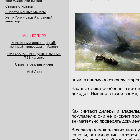
Мой маленький бизнес.
Старые открытки
Инвестиционные монеты
Хетти Грин - самый странный
инвестор.
Мы в ТОП 100
Уникальный контент: рерайт,
копирайт, переводы — Адвего
LiveRSS: Каталог русскоязычных
RSS-каналов
Открыть реальный счет
Мой Дзен
начинающему
инвестору
скорее
Частные лица особенно часто 
доходов. Именно в такое время,
Как считают дилеры и владельц
покупатели: они не рискуют пр
внимательно проверять документ
Антиквариат
коллекционного 
салоны, антикварные галереи
действующие музейные работни