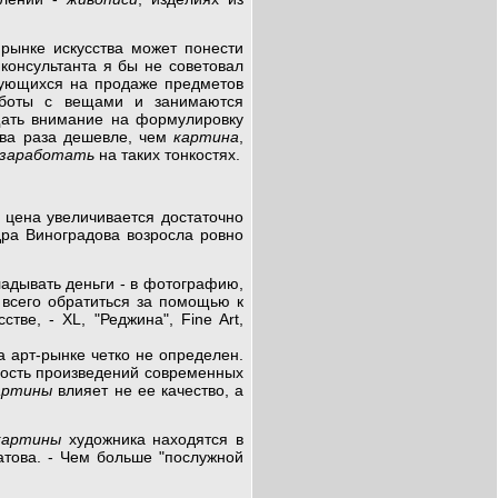
рынке искусства может понести
 консультанта я бы не советовал
ирующихся на продаже предметов
работы с вещами и занимаются
щать внимание на формулировку
два раза дешевле, чем
картина
,
 заработать
на таких тонкостях.
о цена увеличивается достаточно
ра Виноградова возросла ровно
ладывать деньги - в фотографию,
 всего обратиться за помощью к
ве, - XL, "Реджина", Fine Art,
 арт-рынке четко не определен.
мость произведений современных
артины
влияет не ее качество, а
картины
художника находятся в
латова. - Чем больше "послужной