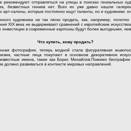
 рекомендуют отправляться на улицы в поисках гениальных худ
ма, безвестных гениев нет. Всех их уже давно нашли галереи
ко арт-салоны, которые постоянно ищут таланты, но и художники: о
нного художника не так легко продать, как, например, полотно 
ния XIX века не выдерживают сравнений с европейским искусством
 инвестиции в
современные картины
будут более выгодными, чем
Что купить, кому продать?
нная фотография, теперь модной стала фигуративная
живопи
низма, частные лица покупают в основном декоративное иску
известные имена, такие как Борис Михайлов.Помимо биографии
е должно развиваться в контексте мировых направлений.