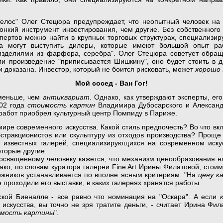
Гелос" Олег Стецюра предупреждает, что неопытный человек на 
онкий инструмент инвестирования, чем другие. Без собственного
спертов можно найти в крупных торговых структурах, специализ
нта могут выступить дилеры, которые имеют большой опыт 
зделиями из фарфора, серебра". Олег Стецюра советует обра
сли произведение "приписывается Шишкину", оно будет стоить в 
и доказана. Инвестор, который не боится рисковать, может
хорошо
Мой сосед - Ван Гог!
меньше, чем
антиквариат
. Однако, как утверждают эксперты, ег
002 года
стоимость картин
Владимира Дубосарского и Александ
х работ приобрел культурный центр Помпиду в Париже.
 мире современного искусства. Какой стиль предпочесть? Во что вк
бстракционистов или скульптуру из отходов производства? Проще
известных галерей, специализирующихся на современном искусст
оторые другие.
освященному человеку кажется, что механизм ценообразования на
ако, по словам куратора галереи Fine Art Ирины Филатовой, стои
ожников устанавливается по вполне ясным критериям: "На
цену к
 проходили его выставки, в каких галереях хранятся работы.
ской Биеналле - все равно что номинация на "Оскара". А если
искусства, вы точно не зря тратите деньги, - считает Ирина Фи
мость картины
".