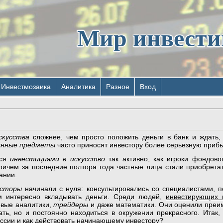
Мир инвест
Инвестмозаика
Аналитика
Разное
Вход
скусства
сложнее, чем просто положить деньги в банк и ждать,
инные предметы
часто приносят инвестору более серьезную прибы
тся
инвестициями в искусство
так активно, как игроки фондово
ричем за последние полтора года частные лица стали приобрета
ании.
есторы
начинали с нуля: консультировались со специалистами, 
м интересно вкладывать деньги. Среди людей,
инвестирующих
овые аналитики,
трейдеры
и даже математики. Они оценили преим
ать, но и постоянно находиться в окружении прекрасного. Итак,
ссии и как действовать начинающему инвестору?