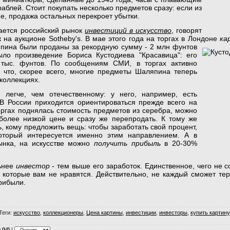
аблей. Стоит покупать несколько предметов сразу: если из
не, продажа остальных перекроет убытки.
вается российский рынок
инвестиций в искусство
, говорят
 на аукционе Sotheby's. В мае этого года на торгах в Лондоне
ка
ина были проданы за рекордную сумму - 2 млн
фунтов
ло произведение Бориса Кустодиева "Красавица": его
тыс. фунтов. По сообщениям СМИ, в торгах активно
 что, скорее всего, многие предметы Шаляпина теперь
 коллекциях.
, легче, чем отечественному: у него, например, есть
 В России приходится ориентироваться прежде всего на
оргах поднялась стоимость предметов из серебра, можно
более низкой цене и сразу же перепродать. К тому же
, кому предложить вещь: чтобы заработать свой процент,
который интересуется именно этим направлением. А в
ынка, на искусстве можно
получить прибыль
в 20-30%
ьнее
инвестор
- тем выше его заработок. Единственное, чего не с
, которые вам не нравятся. Действительно, не каждый сможет те
рибыли.
Теги
:
искусство
,
коллекционеры
,
Цена картины
,
инвестиции
,
инвесторы
,
купить картину
.0
/
0
|