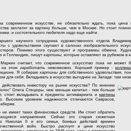
а современном искусстве, не обязательно ждать, пока
цена
п
ства заплатит за картину больше, чем в Москве. Но стоит помни
ники, и состоятельного любителя надо еще найти.
ршего научного сотрудника художественного отдела Владимир
сты с удовольствием скупают в салонах изобразительного искус
астеров. Помимо этого существуют и программы обмена. Худож
ю и Голландию, пишут
картины
, которые оставляют за рубежом в 
Маркин считает, что
современное искусство
пока не может 
на этом
заработать
невозможно. Хороший пример -
коллек
аукционе. Я собираю
картины
для собственного удовольствия, пон
ком для себя. Вкладывать в искусство выгоднее на Западе: там низк
 действовать инвестору на
рынке искусства? По мнению
Гелос" Олега Стецюры, чем меньше капитал - тем больше
т, стоит вкладывать в предметы антиквариата и
картины
. Высоким уровнем надежности отличаются Саврасов,
Фаберже.
о не имеет таких финансовых средств. Им стоит обратить
ающиеся направления. Сейчас это старая сюжетная
о Николая II и его семьи, боевых действий времен
ечественной войн. Быстро
растут в цене
искусство
е миниатюры, сделанные до 1945 года, часы с плавающим