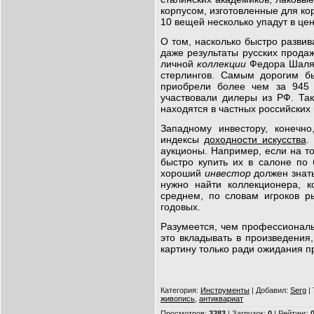
корпусом, изготовленные для кор
10 вещей несколько упадут в це
О том, насколько быстро разви
даже результаты русских продаж
личной
коллекции
Федора Шаляп
стерлингов. Самым дорогим бы
приобрели более чем за 945 
участвовали дилеры из РФ. Так
находятся в частных российских
Западному инвестору, конечно
индексы
доходности искусства
.
аукционы. Например, если на т
быстро купить их в салоне по 
хороший
инвестор
должен знать
нужно найти коллекционера, 
среднем, по словам игроков р
годовых.
Разумеется, чем профессионал
это вкладывать в произведения
картину только ради ожидания п
Категория
:
Инструменты
|
Добавил
:
Serg
|
живопись
,
антиквариат
Просмотров
:
3283
|
Загрузок
:
0
|
Рейтинг
:
0