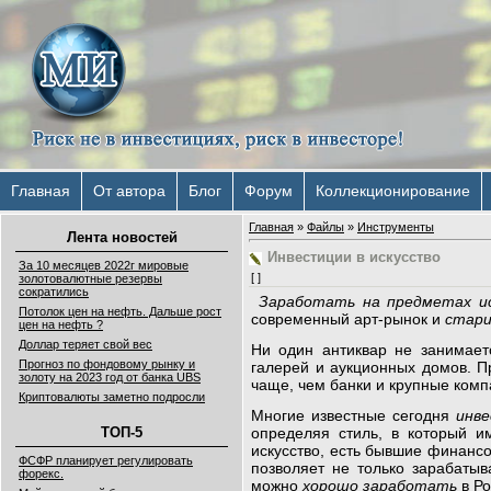
Главная
От автора
Блог
Форум
Коллекционирование
Главная
»
Файлы
»
Инструменты
Лента новостей
Инвестиции в искусство
За 10 месяцев 2022г мировые
[ ]
золотовалютные резервы
сократились
Заработать на предметах и
Потолок цен на нефть. Дальше рост
современный арт-рынок и
стар
цен на нефть ?
Доллар теряет свой вес
Ни один антиквар не занимае
Прогноз по фондовому рынку и
галерей и аукционных домов. П
золоту на 2023 год от банка UBS
чаще, чем банки и крупные комп
Криптовалюты заметно подросли
Многие известные сегодня
инв
определяя стиль, в который и
ТОП-5
искусство, есть бывшие финанс
ФСФР планирует регулировать
позволяет не только зарабатыв
форекс.
можно
хорошо заработать
в Ро