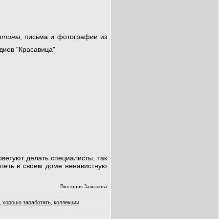
ртины
, письма и фотографии из
оветуют делать специалисты, так
рпеть в своем доме ненавистную
Виктория Завьялова
,
хорошо заработать
,
коллекции
,