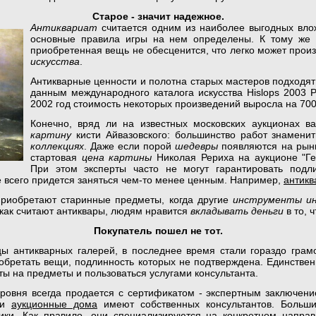
Старое - значит надежное.
Антиквариат
считается одним из наиболее выгодных влож
основные правила игры на нем определены. К тому же у
приобретенная вещь не обесценится, что легко может прои
искусства
.
Антикварные ценности и полотна старых мастеров подходят
данным международного каталога искусства Hislops 2003 P
2002 год стоимость некоторых произведений выросла на 70
Конечно, вряд ли на известных московских аукционах в
картину
кисти Айвазовского: большинство работ знамени
коллекциях
. Даже если порой
шедевры
появляются на рынке
стартовая
цена картины
Николая Рериха на аукционе "Ге
При этом эксперты часто не могут гарантировать подл
 всего придется заняться чем-то менее ценным. Например,
антикв
приобретают старинные предметы, когда другие
инструменты и
 как считают антиквары, людям нравится
вкладывать деньги
в то, 
Покупатель пошел не тот.
ы антикварных галерей, в последнее время стали гораздо грам
иобретать вещи, подлинность которых не подтверждена. Единствен
ы на предметы и пользоваться услугами консультанта.
уровня всегда продается с сертификатом - экспертным заключени
 и
аукционные дома
имеют собственных консультантов. Больши
ки. Как правило, они специализируются на конкретном напра