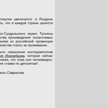
окупки увеличится: в Лондоне
ть, что в каждой стране ценятся
о-Суздальского музея Татьяны
ства произведения талантливых
ники из российской провинции
качестве платы за проживание.
быть серьезным
инструментом
ция Инкомбанка
, которая сейчас
имая, что пока они неликвидны:
ие ставки по депозитам".