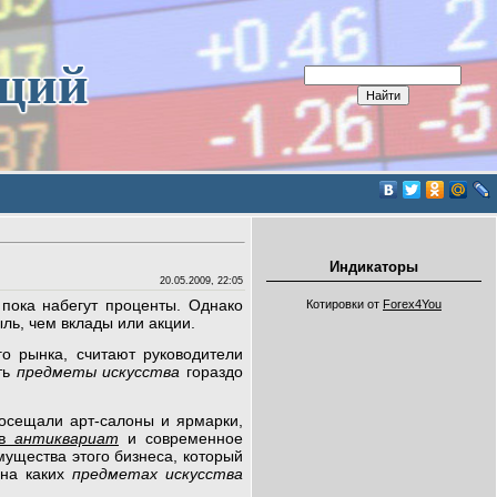
иций
Индикаторы
20.05.2009, 22:05
 пока набегут проценты. Однако
Котировки от
Forex4You
ль, чем вклады или акции.
го рынка, считают руководители
ть
предметы искусства
гораздо
посещали арт-салоны и ярмарки,
 в
антиквариат
и современное
ущества этого бизнеса, который
 на каких
предметах искусства