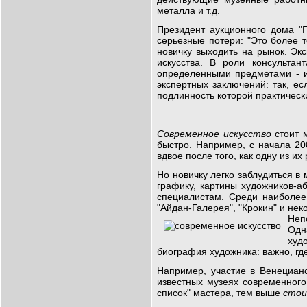
металла и т.д.
Президент аукционного дома "
серьезные потери: "Это более т
новичку выходить на рынок. Эк
искусства. В роли консульта
определенными предметами - и
экспертных заключений: так, е
подлинность которой практическ
Современное искусство
стоит 
быстро. Например, с начала 2
вдвое после того, как одну из и
Но новичку легко заблудиться в
графику, картины художников-а
специалистам. Среди наиболее 
"Айдан-Галерея", "Крокин" и нек
Неп
Одн
худ
биография художника: важно, где
Например, участие в Венециан
известных музеях современного 
список" мастера, тем выше
стои