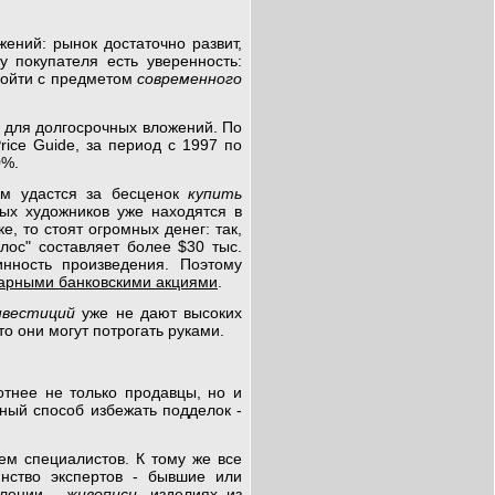
ений: рынок достаточно развит,
 покупателя есть уверенность:
зойти с предметом
современного
 для долгосрочных вложений. По
rice Guide, за период с 1997 по
0%.
ам удастся за бесценок
купить
тых художников уже находятся в
, то стоят огромных денег: так,
лос" составляет более $30 тыс.
инность произведения. Поэтому
арными банковскими акциями
.
нвестиций
уже не дают высоких
что они могут потрогать руками.
отнее не только продавцы, но и
ный способ избежать подделок -
ем специалистов. К тому же все
нство экспертов - бывшие или
влении -
живописи
, изделиях из