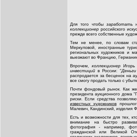
Для того чтобы
заработать
н
коллекционер
российского искус
прежде всего собственные худож
Тем не менее, по словам ста
Меркуловой, иностранные тури
региональных художников и м
выезжают во Францию, Германи
Впрочем,
коллекционер
Игорь 
инвестиций
в России: "
Деньги
распродается за бесценок на 
все смогу продать только с убыт
Почти фондовый рынок. Как же
президента аукционного дома "
риски. Если средства позволяю
известных художников
прошлого
Малевич, Кандинский, изделия 
Есть и возможности для тех, кт
внимание на быстро развив
фотография - например, фот
гражданской или Великой От
сталинских академиков, лаковы