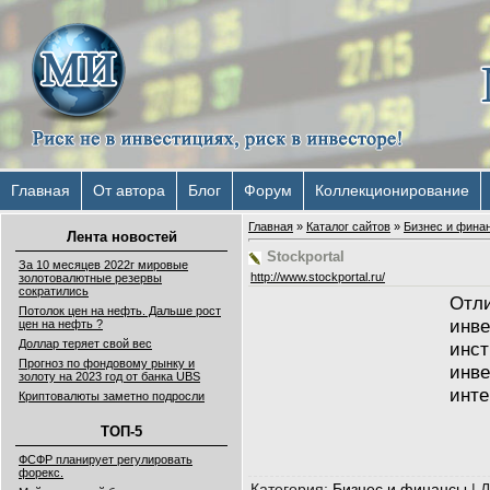
Главная
От автора
Блог
Форум
Коллекционирование
Главная
»
Каталог сайтов
»
Бизнес и фина
Лента новостей
Stockportal
За 10 месяцев 2022г мировые
http://www.stockportal.ru/
золотовалютные резервы
сократились
Отл
Потолок цен на нефть. Дальше рост
инве
цен на нефть ?
Доллар теряет свой вес
инс
Прогноз по фондовому рынку и
инв
золоту на 2023 год от банка UBS
инте
Криптовалюты заметно подросли
ТОП-5
ФСФР планирует регулировать
форекс.
Категория
:
Бизнес и финансы
|
Д