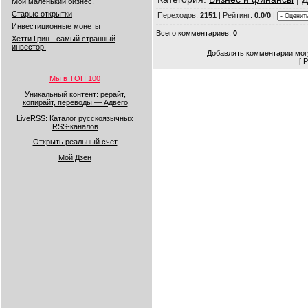
Мой маленький бизнес.
Старые открытки
Переходов
:
2151
|
Рейтинг
:
0.0
/
0
|
Инвестиционные монеты
Всего комментариев
:
0
Хетти Грин - самый странный
инвестор.
Добавлять комментарии могу
[
Р
Мы в ТОП 100
Уникальный контент: рерайт,
копирайт, переводы — Адвего
LiveRSS: Каталог русскоязычных
RSS-каналов
Открыть реальный счет
Мой Дзен