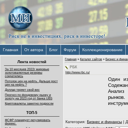
Главная
От автора
Блог
Форум
Коллекционирование
Главная
»
Каталог сайтов
»
Бизнес и фина
Лента новостей
РБК
За 10 месяцев 2022г мировые
http://www.rbc.ru/
золотовалютные резервы
сократились
Один и
Потолок цен на нефть. Дальше рост
Содежа
цен на нефть ?
Доллар теряет свой вес
Анализ
Прогноз по фондовому рынку и
рынков
золоту на 2023 год от банка UBS
инструм
Криптовалюты заметно подросли
ТОП-5
ФСФР планирует регулировать
Категория
:
Бизнес и финансы
|
Д
форекс.