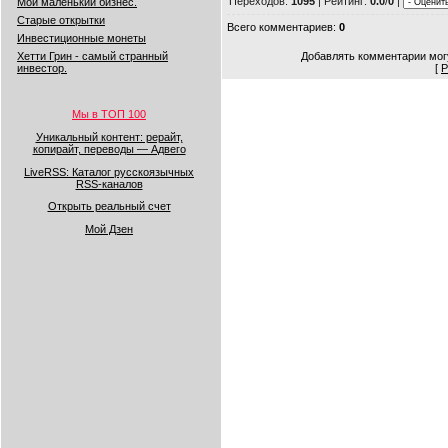
Переходов
:
1095
|
Рейтинг
:
0.0
/
0
|
Мой маленький бизнес.
Старые открытки
Всего комментариев
:
0
Инвестиционные монеты
Добавлять комментарии могу
Хетти Грин - самый странный
[
Р
инвестор.
Мы в ТОП 100
Уникальный контент: рерайт,
копирайт, переводы — Адвего
LiveRSS: Каталог русскоязычных
RSS-каналов
Открыть реальный счет
Мой Дзен