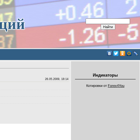
иций
Индикаторы
26.05.2009, 18:14
Котировки от
Forex4You