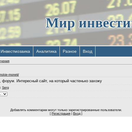
Мир инвест
Инвестмозаика
Аналитика
Разное
Вход
ечения
nskie-moneti/
и, форум. Интересный сайт, на который частенько захожу
л
:
Serg
Добавлять комментарии могут только зарегистрированные пользователи.
[
Регистрация
|
Вход
]