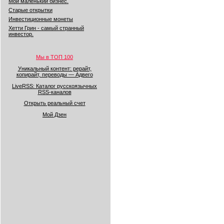
Мой маленький бизнес.
Старые открытки
Инвестиционные монеты
Хетти Грин - самый странный
инвестор.
Мы в ТОП 100
Уникальный контент: рерайт,
копирайт, переводы — Адвего
LiveRSS: Каталог русскоязычных
RSS-каналов
Открыть реальный счет
Мой Дзен