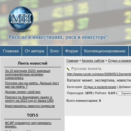
Главная
От автора
Блог
Форум
Коллекционирование
Главная
»
Каталог сайтов
»
Отдых и развл
Лента новостей
Русская монета
За 10 месяцев 2022г мировые
http://www.rucoin.ru/news/2008/05/13/argenti
золотовалютные резервы
сократились
Каталог монет, экспертиза, новост
Потолок цен на нефть. Дальше рост
цен на нефть ?
Категория
:
Отдых и развлечения
|
Добави
Доллар теряет свой вес
Переходов
:
1878
|
Рейтинг
:
0.0
/
0
|
Прогноз по фондовому рынку и
Всего комментариев
:
0
золоту на 2023 год от банка UBS
Криптовалюты заметно подросли
ТОП-5
ФСФР планирует регулировать
форекс.