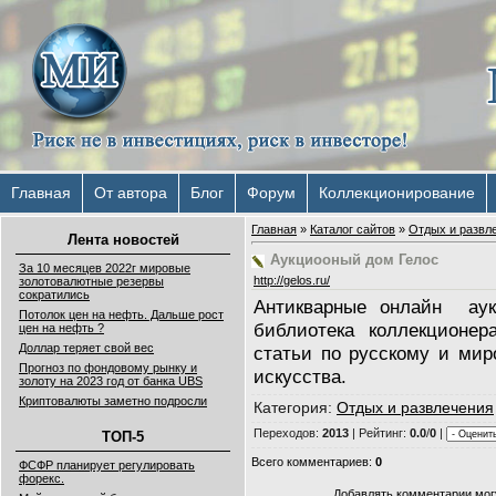
Главная
От автора
Блог
Форум
Коллекционирование
Главная
»
Каталог сайтов
»
Отдых и развл
Лента новостей
Аукциооный дом Гелос
За 10 месяцев 2022г мировые
http://gelos.ru/
золотовалютные резервы
сократились
Антикварные онлайн аукц
Потолок цен на нефть. Дальше рост
библиотека коллекционер
цен на нефть ?
Доллар теряет свой вес
статьи по русскому и ми
Прогноз по фондовому рынку и
искусства.
золоту на 2023 год от банка UBS
Криптовалюты заметно подросли
Категория
:
Отдых и развлечения
Переходов
:
2013
|
Рейтинг
:
0.0
/
0
|
ТОП-5
Всего комментариев
:
0
ФСФР планирует регулировать
форекс.
Добавлять комментарии могу