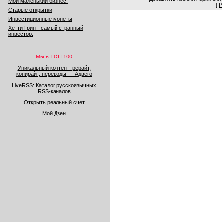
Мой маленький бизнес.
[
Р
Старые открытки
Инвестиционные монеты
Хетти Грин - самый странный
инвестор.
Мы в ТОП 100
Уникальный контент: рерайт,
копирайт, переводы — Адвего
LiveRSS: Каталог русскоязычных
RSS-каналов
Открыть реальный счет
Мой Дзен